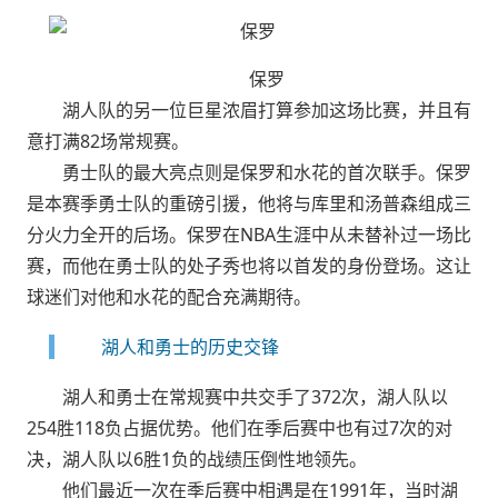
保罗
湖人队的另一位巨星浓眉打算参加这场比赛，并且有
意打满82场常规赛。
勇士队的最大亮点则是保罗和水花的首次联手。保罗
是本赛季勇士队的重磅引援，他将与库里和汤普森组成三
分火力全开的后场。保罗在NBA生涯中从未替补过一场比
赛，而他在勇士队的处子秀也将以首发的身份登场。这让
球迷们对他和水花的配合充满期待。
湖人和勇士的历史交锋
湖人和勇士在常规赛中共交手了372次，湖人队以
254胜118负占据优势。他们在季后赛中也有过7次的对
决，湖人队以6胜1负的战绩压倒性地领先。
他们最近一次在季后赛中相遇是在1991年，当时湖