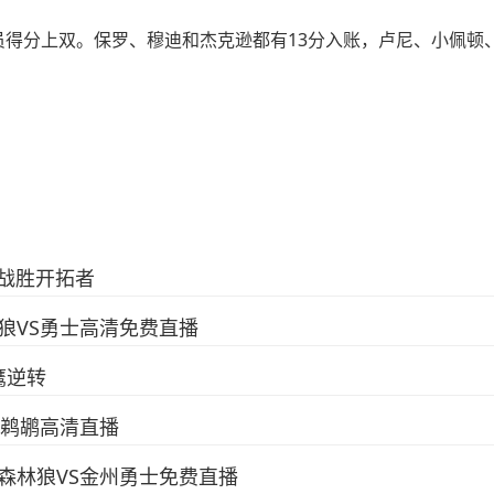
分上双。保罗、穆迪和杰克逊都有13分入账，卢尼、小佩顿
8战胜开拓者
林狼VS勇士高清免费直播
鹰逆转
S鹈鹕高清直播
_森林狼VS金州勇士免费直播