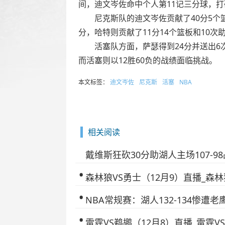
间，迪文岑佐命中个人第11记三分球，
尼克斯队的迪文岑佐贡献了40分5个篮板
分，哈特则贡献了11分14个篮板和10次
活塞队方面，萨瑟得到24分并送出6次助
而活塞则以12胜60负的战绩面临挑战。
本文标签：
迪文岑佐
尼克斯
活塞
NBA
相关阅读
戴维斯狂砍30分助湖人主场107-9
森林狼VS勇士（12月9）直播_森
NBA常规赛：湖人132-134惨遭老
雷霆VS鹈鹕（12月8）直播_雷霆V