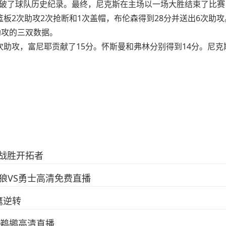
打破了球队历史纪录。最终，尼克斯在主场以一场大胜结束了比
2次助攻2次抢断和1次盖帽，布伦森得到28分并送出6次助攻
助攻的三双数据。
攻，富尼耶贡献了15分。怀斯曼和弗林分别得到14分。尼克斯
8战胜开拓者
林狼VS勇士高清免费直播
鹰逆转
S鹈鹕高清直播