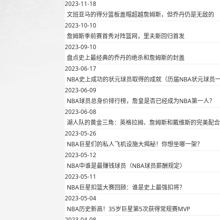
2023-11-18
文班亚马的得分篮板盖帽超越詹姆斯，但乔丹仍是无敌的
2023-10-10
詹姆斯季前赛首秀对阵篮网，里夫斯回归首发
2023-09-10
盘点史上最经典的乔丹的绝杀和詹姆斯的封盖
2023-06-17
NBA史上成功的状元球员取得的成就（历届NBA状元球员
2023-06-09
NBA球员总身价排行榜，詹皇是否已经成为NBA第一人？
2023-06-08
湖人队的黄金三角：英格拉姆、詹姆斯和戴维斯的完美配合
2023-05-26
NBA巨星们的私人飞机设施大揭秘！你想坐哪一架？
2023-05-12
NBA中谁是最赚钱球员（NBA球员薪酬规定）
2023-05-11
NBA巨星扣篮大赛回顾：谁是史上最强扣将？
2023-05-04
NBA历史新高！35岁巨星第5次获得常规赛MVP
2023-04-08