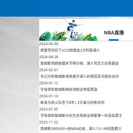
NBA直播
2024-04-30
穆雷带伤砍下32分助掘金2分险胜湖人
2024-04-28
詹姆斯领跑联盟末节得分榜，湖人凭实力击败掘金
2024-02-01
名记分析詹姆斯或将离开湖人的原因及可能的去向
2024-01-12
字母哥和詹姆斯继续领跑全明星票选
2024-01-10
斯波与热火队签下8年1.2亿美元的新合同
2024-01-05
字母哥和詹姆斯分别为东西部全明星第一阶段投票王
2023-11-22
詹姆斯39000分+创NBA纪录，湖人131-99狂胜爵士